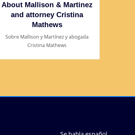
About Mallison & Martinez
and attorney Cristina
Mathews
Sobre Mallison y Martínez y abogada
Cristina Mathews
Se habla español.