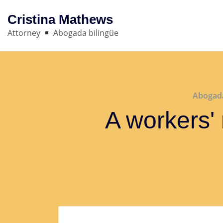
Cristina Mathews
Attorney
Abogada bilingüe
Abogada
A workers' 