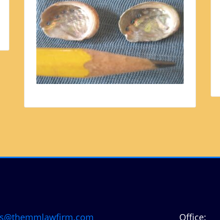
s@themmlawfirm.com
Office: