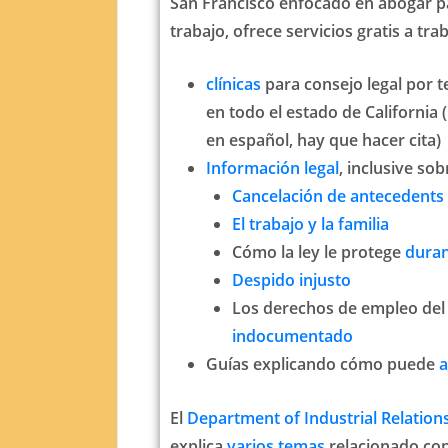
San Francisco enfocado en abogar pa
trabajo, ofrece servicios gratis a tra
clínicas
para consejo legal por te
en todo el estado de California 
en español, hay que hacer cita)
Información legal
, inclusive sob
Cancelación de antecedents
El trabajo y la familia
Cómo la ley le protege
duran
Despido injusto
Los derechos de empleo de
indocumentado
Guías explicando cómo puede
a
El
Department of Industrial Relation
explica
varios temas
relacionado con