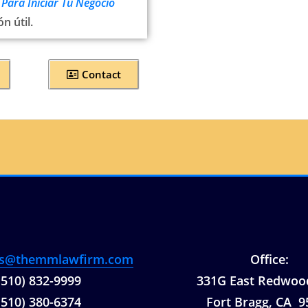
 Para Iniciar Tu Negocio
n útil.
Contact
s@themmlawfirm.com
Office:
(510) 832-9999
331G East Redwoo
(510) 380-6374
Fort Bragg, CA 9