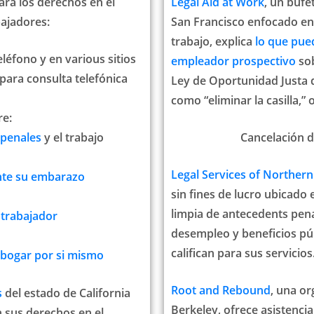
ra los derechos en el
Legal Aid at Work
, un bufe
bajadores:
San Francisco enfocado en
trabajo, explica
lo que pue
léfono y en various sitios
empleador prospectivo
sob
(para consulta telefónica
Ley de Oportunidad Justa 
como “eliminar la casilla,” 
re:
 penales
y el trabajo
Cancelación
d
Legal Services of Northern
te su embarazo
sin fines de lucro ubicado 
limpia de antecedents pena
l
trabajador
desempleo y beneficios pú
califican para sus servicios
bogar por si mismo
Root and Rebound
, una or
s
del estado de California
Berkeley, ofrece asistencia
 sus derechos en el