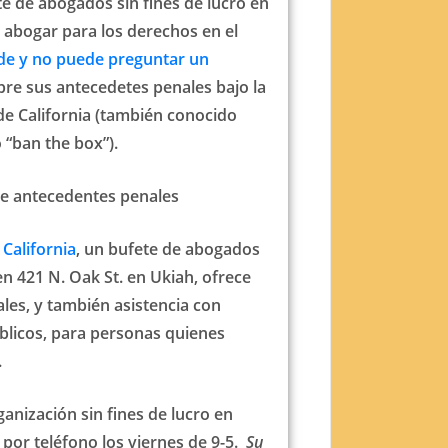
te de abogados sin fines de lucro en
 abogar para los derechos en el
de y no puede preguntar un
re sus antecedetes penales bajo la
de California (también conocido
o “ban the box”).
e antecedentes penales
 California
, un bufete de abogados
en 421 N. Oak St. en Ukiah, ofrece
les, y también asistencia con
blicos, para personas quienes
.
ganización sin fines de lucro en
 por teléfono los viernes de 9-5.
Su