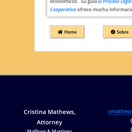
económicos. Su guía
El Proceso Legal
Cooperativa
ofrece mucha informació
Home
Sobre
cmathew
Cristina Mathews,
Attorney
Mallison & Martinez